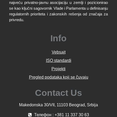
najveću privatno-javnu asocijaciju u zemlji i pozicionirao
se kao ključni sagovornik Vlade i Parlamenta u definisanju
regulatornih prioriteta i zakonskih rešenja od značaja za
privredu.
Info
Vebsajt
ISO standardi
Projekti
Pregled podataka koji se čuvaju
Contact Us
Makedonska 30/VII, 11103 Beograd, Srbija
Телефон : +381 11 337 30 63