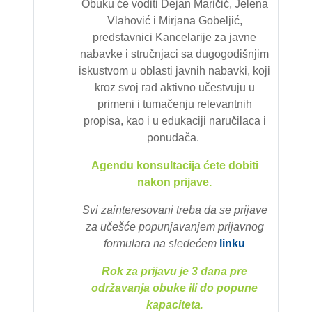
Obuku će voditi Dejan Maričić, Jelena
Vlahović i Mirjana Gobeljić,
predstavnici Kancelarije za javne
nabavke i stručnjaci sa dugogodišnjim
iskustvom u oblasti javnih nabavki, koji
kroz svoj rad aktivno učestvuju u
primeni i tumačenju relevantnih
propisa, kao i u edukaciji naručilaca i
ponuđača.
Agendu konsultacija ćete dobiti
nakon prijave.
Svi zainteresovani treba da se prijave
za učešće popunjavanjem prijavnog
formulara na slede
ćem
linku
Rok za prijavu je 3 dana pre
održavanja obuke ili do popune
kapaciteta
.