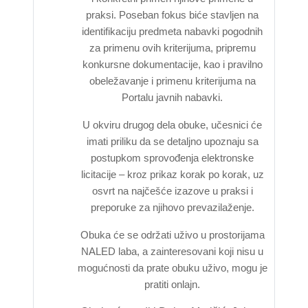
praksi. Poseban fokus biće stavljen na
identifikaciju predmeta nabavki pogodnih
za primenu ovih kriterijuma, pripremu
konkursne dokumentacije, kao i pravilno
obeležavanje i primenu kriterijuma na
Portalu javnih nabavki.
U okviru drugog dela obuke, učesnici će
imati priliku da se detaljno upoznaju sa
postupkom sprovođenja elektronske
licitacije – kroz prikaz korak po korak, uz
osvrt na najčešće izazove u praksi i
preporuke za njihovo prevazilaženje.
Obuka će se održati uživo u prostorijama
NALED laba, a zainteresovani koji nisu u
mogućnosti da prate obuku uživo, mogu je
pratiti onlajn.