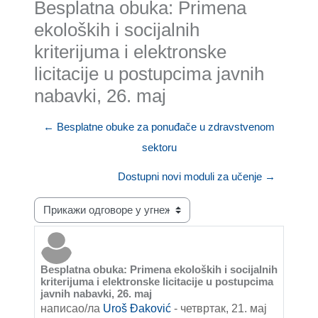
Besplatna obuka: Primena
ekoloških i socijalnih
kriterijuma i elektronske
licitacije u postupcima javnih
nabavki, 26. maj
← Besplatne obuke za ponuđače u zdravstvenom
sektoru
Dostupni novi moduli za učenje →
Начин приказивања
Besplatna obuka: Primena ekoloških i socijalnih
Број одговора: 0
kriterijuma i elektronske licitacije u postupcima
javnih nabavki, 26. maj
написао/ла
Uroš Đaković
-
четвртак, 21. мај