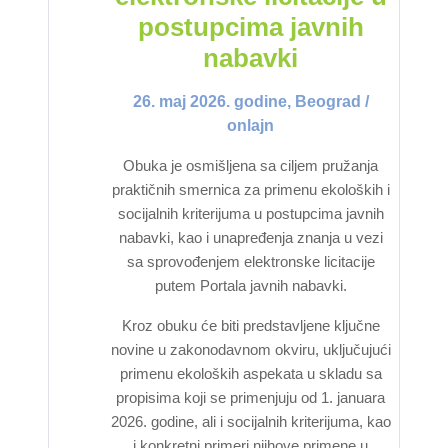
postupcima javnih
nabavki
26. maj 2026. godine, Beograd /
onlajn
Obuka je osmišljena sa ciljem pružanja
praktičnih smernica za primenu ekoloških i
socijalnih kriterijuma u postupcima javnih
nabavki, kao i unapređenja znanja u vezi
sa sprovođenjem elektronske licitacije
putem Portala javnih nabavki.
Kroz obuku će biti predstavljene ključne
novine u zakonodavnom okviru, uključujući
primenu ekoloških aspekata u skladu sa
propisima koji se primenjuju od 1. januara
2026. godine, ali i socijalnih kriterijuma, kao
i konkretni primeri njihove primene u