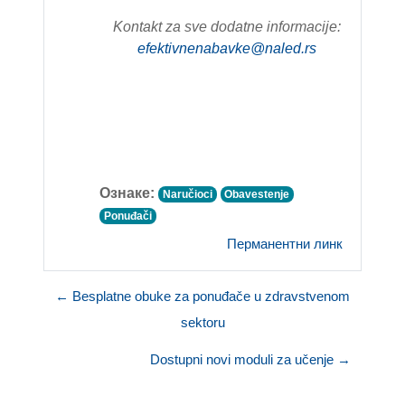
Kontakt za sve dodatne informacije:
efektivnenabavke@naled.rs
Ознаке:
Naručioci
Obavestenje
Ponuđači
Перманентни линк
← Besplatne obuke za ponuđače u zdravstvenom
sektoru
Dostupni novi moduli za učenje →