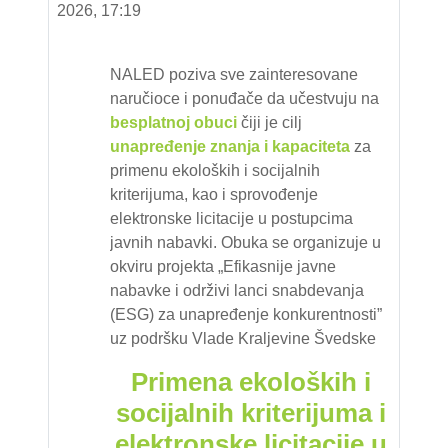
2026, 17:19
NALED poziva sve zainteresovane
naručioce i ponuđače da učestvuju na
besplatnoj
obuci
čiji je cilj
unapređenje znanja i
kapaciteta
za
primenu ekoloških i socijalnih
kriterijuma, kao i sprovođenje
elektronske licitacije u postupcima
javnih nabavki. Obuka se organizuje
u
okviru projekta „Efikasnije javne
nabavke i održivi lanci snabdevanja
(ESG) za unapređenje konkurentnosti”
uz podršku Vlade Kraljevine Švedske
Primena ekoloških i
socijalnih kriterijuma i
elektronske licitacije u