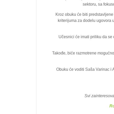
sektoru, sa foku
Kroz obuku će biti predstavljene 
kriterijuma za dodelu ugovora 
Učesnici će imati priliku da s
Takođe, biće razmotrene mogućnost
Obuku će voditi Saša Varinac i A
Svi zainteresov
Ro