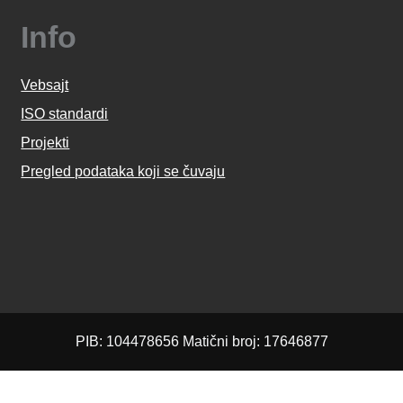
Info
Vebsajt
ISO standardi
Projekti
Pregled podataka koji se čuvaju
PIB: 104478656 Matični broj: 17646877