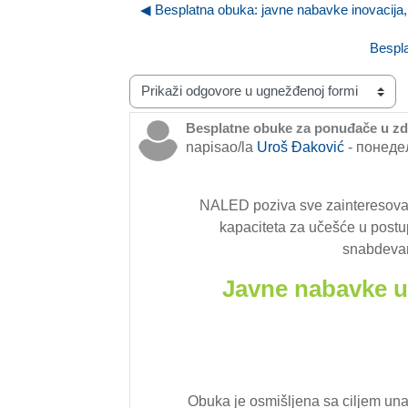
◀︎ Besplatna obuka: javne nabavke inovacija,
Bespla
Način prikazivanja
Besplatne obuke za ponuđače u z
Broj odgovora: 0
napisao/la
Uroš Đaković
-
понедељ
NALED
poziva sve zainteresov
kapaciteta za učešće u postup
snabdevan
Javne nabavke u 
Obuka je osmišljena sa ciljem un