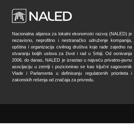
Nacionalna alijansa za lokalni ekonomski razvoj (NALED) je
nezavisno, neprofitno i nestranačko udruženje kompanija,
opština i organizacija civilnog društva koje rade zajedno na
stvaranju boljih uslova za život i rad u Srbiji. Od osnivanja
2006. do danas, NALED je izrastao u najveću privatno-javnu
asocijaciju u zemlji i pozicionirao se kao ključni sagovornik
Vlade i Parlamenta u definisanju regulatornih prioriteta i
zakonskih rešenja od značaja za privredu.