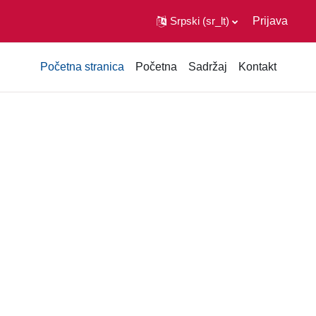
Srpski ‎(sr_lt)‎
Prijava
Početna stranica
Početna
Sadržaj
Kontakt