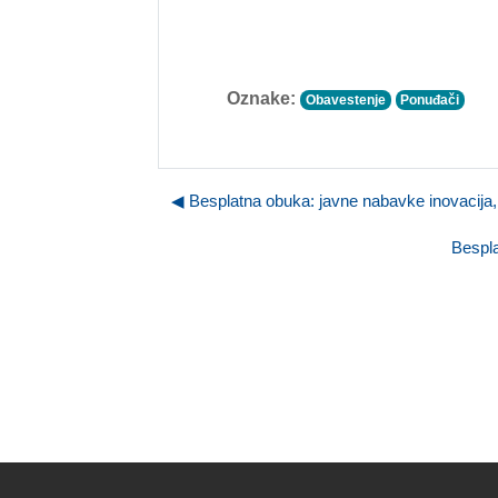
Oznake:
Obavestenje
Ponuđači
◀︎ Besplatna obuka: javne nabavke inovacija,
Bespla