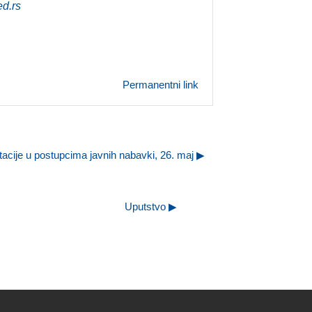
d.rs
Permanentni link
itacije u postupcima javnih nabavki, 26. maj ▶︎
Uputstvo ▶︎