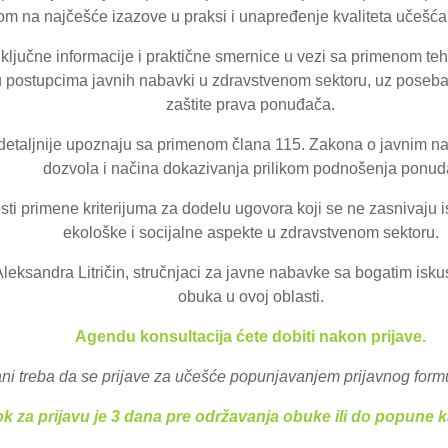
som na najčešće izazove u praksi i unapređenje kvaliteta učeš
ključne informacije i praktične smernice u vezi sa primenom tehni
u postupcima javnih nabavki u zdravstvenom sektoru, uz poseban 
zaštite prava ponuđača.
e detaljnije upoznaju sa primenom člana 115. Zakona o javnim n
dozvola i načina dokazivanja prilikom podnošenja ponud
i primene kriterijuma za dodelu ugovora koji se ne zasnivaju i
ekološke i socijalne aspekte u zdravstvenom sektoru.
leksandra Litričin, stručnjaci za javne nabavke sa bogatim isku
obuka u ovoj oblasti.
Agendu konsultacija ćete dobiti nakon prijave.
ani treba da se prijave za učešće popunjavanjem prijavnog form
k za prijavu je 3 dana pre održavanja obuke ili do popune k