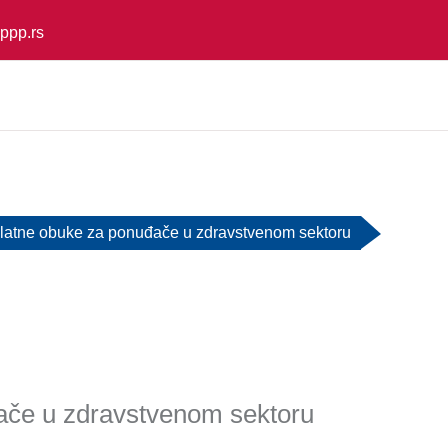
ppp.rs
latne obuke za ponuđače u zdravstvenom sektoru
ače u zdravstvenom sektoru