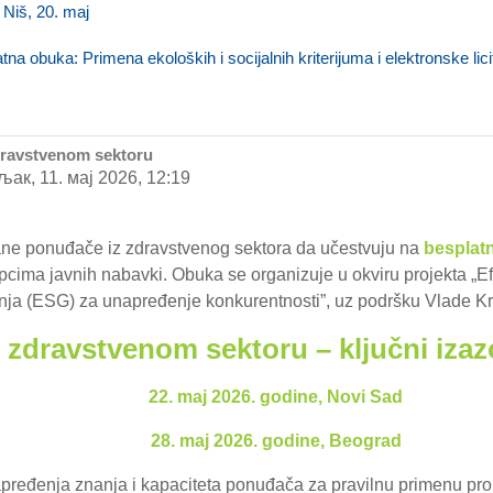
 Niš, 20. maj
tna obuka: Primena ekoloških i socijalnih kriterijuma i elektronske lic
dravstvenom sektoru
ак, 11. мај 2026, 12:19
ane ponuđače iz zdravstvenog sektora da učestvuju na
besplat
cima javnih nabavki. Obuka se organizuje u okviru projekta „Efi
ja (ESG) za unapređenje konkurentnosti”, uz podršku Vlade Kr
zdravstvenom sektoru – ključni izazo
22. maj 2026. godine, Novi Sad
28. maj 2026. godine, Beograd
apređenja znanja i kapaciteta ponuđača za pravilnu primenu p