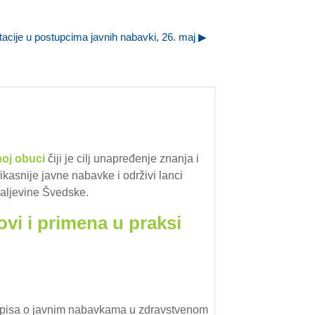
itacije u postupcima javnih nabavki, 26. maj ▶︎
noj
obuci
čiji je cilj unapređenje znanja i
kasnije javne nabavke i održivi lanci
aljevine Švedske.
vi i primena u praksi
ropisa o javnim nabavkama u zdravstvenom