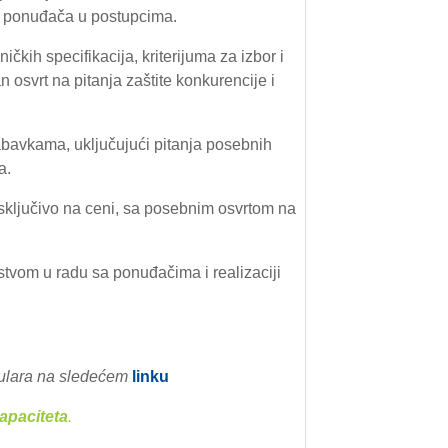
ća ponuđača u postupcima.
čkih specifikacija, kriterijuma za izbor i
osvrt na pitanja zaštite konkurencije i
abavkama, uključujući pitanja posebnih
a.
sključivo na ceni, sa posebnim osvrtom na
stvom u radu sa ponuđačima i realizaciji
ulara na slede
ćem
linku
apaciteta
.