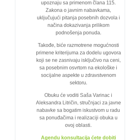
upoznaju sa primenom člana 115.
Zakona o javnim nabavkama,
uključujući pitanja posebnih dozvola i
načina dokazivanja prilikom
podnošenja ponuda.
Takođe, biće razmotrene mogućnosti
primene kriterijuma za dodelu ugovora
koji se ne zasnivaju isključivo na ceni,
sa posebnim osvrtom na ekološke i
socijalne aspekte u zdravstvenom
sektoru.
Obuku će voditi Saša Varinac i
Aleksandra Litričin, stručnjaci za javne
nabavke sa bogatim iskustvom u radu
sa ponuđačima i realizaciji obuka u
ovoj oblasti.
Agendu konsultacija ćete dobiti