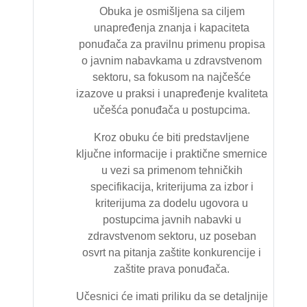
Obuka je osmišljena sa ciljem
unapređenja znanja i kapaciteta
ponuđača za pravilnu primenu propisa
o javnim nabavkama u zdravstvenom
sektoru, sa fokusom na najčešće
izazove u praksi i unapređenje kvaliteta
učešća ponuđača u postupcima.
Kroz obuku će biti predstavljene
ključne informacije i praktične smernice
u vezi sa primenom tehničkih
specifikacija, kriterijuma za izbor i
kriterijuma za dodelu ugovora u
postupcima javnih nabavki u
zdravstvenom sektoru, uz poseban
osvrt na pitanja zaštite konkurencije i
zaštite prava ponuđača.
Učesnici će imati priliku da se detaljnije