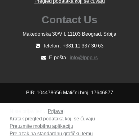
Pregled podataka koji se čuvaju
Contact Us
Makedonska 30/VII, 11103 Beograd, Srbija
Telefon : +381 11 337 30 63
E-pošta :
info@lppp.rs
PIB: 104478656 Matični broj: 17646877
Niste prijavljeni. (
Prijava
)
Kratak pregled podataka koji se čuvaju
Preuzmite mobilnu aplikaciju
Prelazak na standardnu grafičku temu