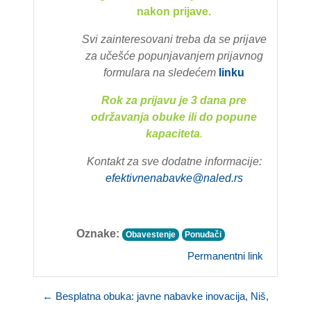
nakon prijave.
Svi zainteresovani treba da se prijave
za učešće popunjavanjem prijavnog
formulara na slede
ćem
linku
Rok za prijavu je 3 dana pre
održavanja obuke ili do popune
kapaciteta
.
Kontakt za sve dodatne informacije:
efektivnenabavke@naled.rs
Oznake:
Obavestenje
Ponuđači
Permanentni link
← Besplatna obuka: javne nabavke inovacija, Niš,