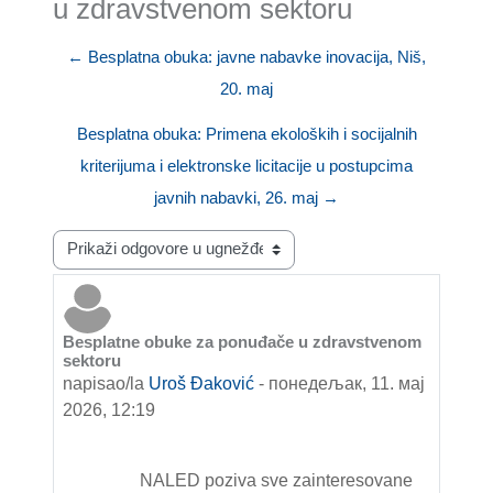
u zdravstvenom sektoru
← Besplatna obuka: javne nabavke inovacija, Niš,
20. maj
Besplatna obuka: Primena ekoloških i socijalnih
kriterijuma i elektronske licitacije u postupcima
javnih nabavki, 26. maj →
Način prikazivanja
Besplatne obuke za ponuđače u zdravstvenom
Broj odgovora: 0
sektoru
napisao/la
Uroš Đaković
-
понедељак, 11. мај
2026, 12:19
NALED
poziva sve zainteresovane