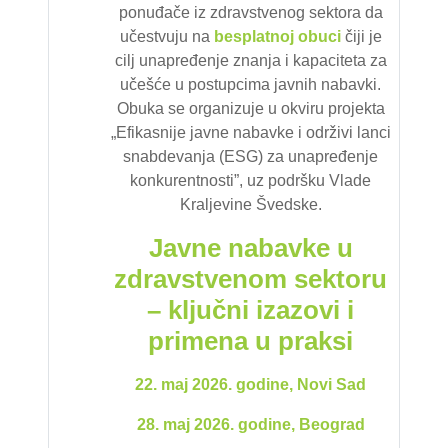
ponuđače iz zdravstvenog sektora da
učestvuju na
besplatnoj
obuci
čiji je
cilj unapređenje znanja i kapaciteta za
učešće u postupcima javnih nabavki.
Obuka se organizuje u okviru projekta
„Efikasnije javne nabavke i održivi lanci
snabdevanja (ESG) za unapređenje
konkurentnosti”, uz podršku Vlade
Kraljevine Švedske.
Javne nabavke u
zdravstvenom sektoru
– ključni izazovi i
primena u praksi
22. maj 2026. godine, Novi Sad
28. maj 2026. godine, Beograd