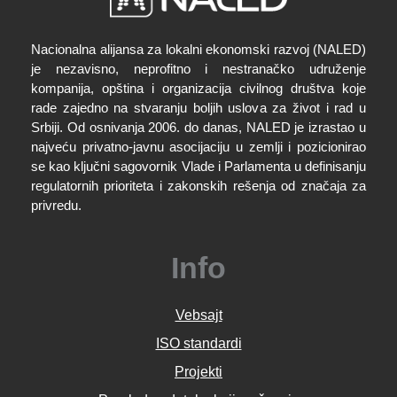
Nacionalna alijansa za lokalni ekonomski razvoj (NALED)
je nezavisno, neprofitno i nestranačko udruženje
kompanija, opština i organizacija civilnog društva koje
rade zajedno na stvaranju boljih uslova za život i rad u
Srbiji. Od osnivanja 2006. do danas, NALED je izrastao u
najveću privatno-javnu asocijaciju u zemlji i pozicionirao
se kao ključni sagovornik Vlade i Parlamenta u definisanju
regulatornih prioriteta i zakonskih rešenja od značaja za
privredu.
Info
Vebsajt
ISO standardi
Projekti