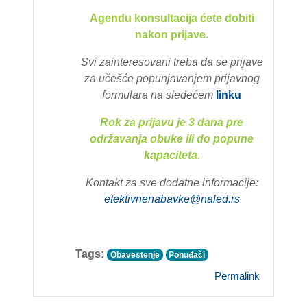
Agendu konsultacija ćete dobiti
nakon prijave.
Svi zainteresovani treba da se prijave
za učešće popunjavanjem prijavnog
formulara na slede
ćem
linku
Rok za prijavu je 3 dana pre
održavanja obuke ili do popune
kapaciteta
.
Kontakt za sve dodatne informacije:
efektivnenabavke@naled.rs
Tags:
Obavestenje
Ponuđači
Permalink