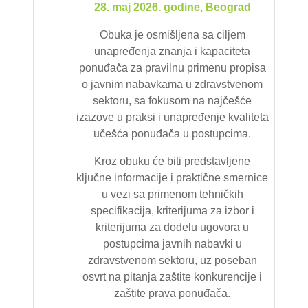
28. maj 2026. godine, Beograd
Obuka je osmišljena sa ciljem
unapređenja znanja i kapaciteta
ponuđača za pravilnu primenu propisa
o javnim nabavkama u zdravstvenom
sektoru, sa fokusom na najčešće
izazove u praksi i unapređenje kvaliteta
učešća ponuđača u postupcima.
Kroz obuku će biti predstavljene
ključne informacije i praktične smernice
u vezi sa primenom tehničkih
specifikacija, kriterijuma za izbor i
kriterijuma za dodelu ugovora u
postupcima javnih nabavki u
zdravstvenom sektoru, uz poseban
osvrt na pitanja zaštite konkurencije i
zaštite prava ponuđača.