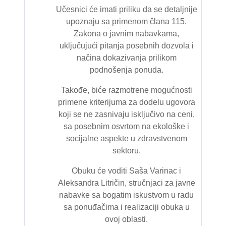
Učesnici će imati priliku da se detaljnije
upoznaju sa primenom člana 115.
Zakona o javnim nabavkama,
uključujući pitanja posebnih dozvola i
načina dokazivanja prilikom
podnošenja ponuda.
Takođe, biće razmotrene mogućnosti
primene kriterijuma za dodelu ugovora
koji se ne zasnivaju isključivo na ceni,
sa posebnim osvrtom na ekološke i
socijalne aspekte u zdravstvenom
sektoru.
Obuku će voditi Saša Varinac i
Aleksandra Litričin, stručnjaci za javne
nabavke sa bogatim iskustvom u radu
sa ponuđačima i realizaciji obuka u
ovoj oblasti.