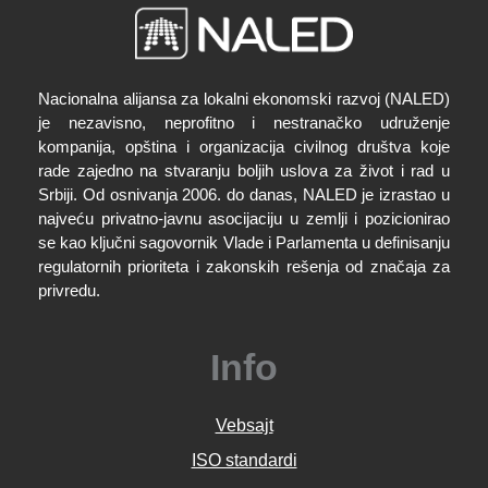
Nacionalna alijansa za lokalni ekonomski razvoj (NALED)
je nezavisno, neprofitno i nestranačko udruženje
kompanija, opština i organizacija civilnog društva koje
rade zajedno na stvaranju boljih uslova za život i rad u
Srbiji. Od osnivanja 2006. do danas, NALED je izrastao u
najveću privatno-javnu asocijaciju u zemlji i pozicionirao
se kao ključni sagovornik Vlade i Parlamenta u definisanju
regulatornih prioriteta i zakonskih rešenja od značaja za
privredu.
Info
Vebsajt
ISO standardi