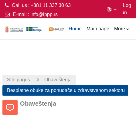
Call us : +381 11 337 30 63
Log
in
E-mail :
info@lppp.rs
Skip to main content
Home
Main page
More
Site pages
Obaveštenja
Besplatne obuke za ponuđače u zdravstvenom sektoru
Obaveštenja