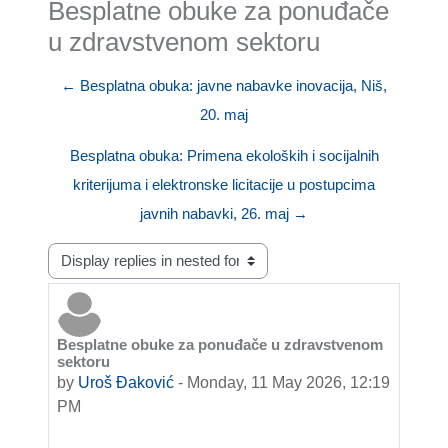
Besplatne obuke za ponuđače
u zdravstvenom sektoru
← Besplatna obuka: javne nabavke inovacija, Niš,
20. maj
Besplatna obuka: Primena ekoloških i socijalnih
kriterijuma i elektronske licitacije u postupcima
javnih nabavki, 26. maj →
Display mode
Besplatne obuke za ponuđače u zdravstvenom
Number of replies: 0
sektoru
by
Uroš Đaković
-
Monday, 11 May 2026, 12:19
PM