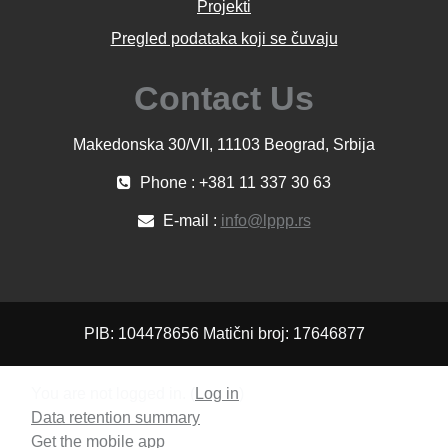
Projekti
Pregled podataka koji se čuvaju
Contact Us
Makedonska 30/VII, 11103 Beograd, Srbija
Phone : +381 11 337 30 63
E-mail :
info@lppp.rs
PIB: 104478656 Matični broj: 17646877
You are not logged in. (
Log in
)
Data retention summary
Get the mobile app