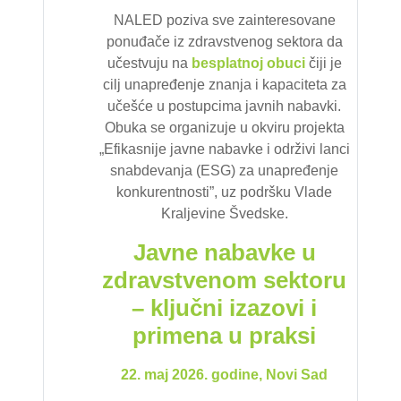
NALED
poziva sve zainteresovane
ponuđače iz zdravstvenog sektora da
učestvuju na
besplatnoj
obuci
čiji je
cilj unapređenje znanja i kapaciteta za
učešće u postupcima javnih nabavki.
Obuka se organizuje u okviru projekta
„Efikasnije javne nabavke i održivi lanci
snabdevanja (ESG) za unapređenje
konkurentnosti”, uz podršku Vlade
Kraljevine Švedske.
Javne nabavke u
zdravstvenom sektoru
– ključni izazovi i
primena u praksi
22. maj 2026. godine, Novi Sad