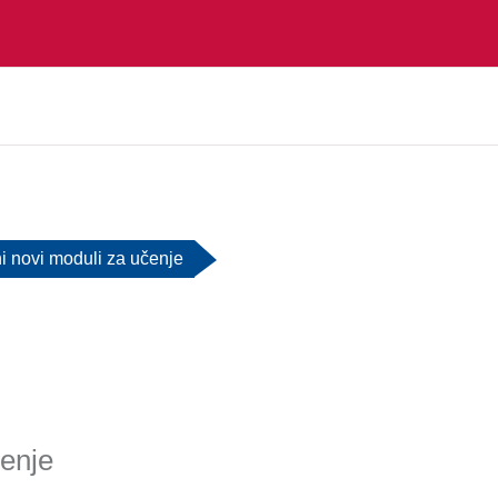
i novi moduli za učenje
čenje