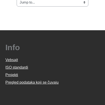
Jump to...
Info
Vebsajt
ISO standardi
Projekti
Pregled podataka koji se čuvaju