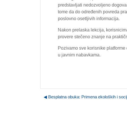
predstavljati nedozvoljeno dogovar
tome da do određenih povreda pra
poslovno osetljivih informacija.
Nakon prelaska lekcija, korisnicim
provere stečeno znanje na praktič
Pozivamo sve korisnike platforme d
u javnim nabavkama.
◀︎ Besplatna obuka: Primena ekoloških i socija