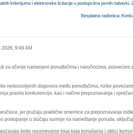
lnih kriterijuma i elektronske licitacije u postupcima javnih nabavki, 
Besplatna radionica: Konkur
 2026, 9:49 AM
uli za učenje namenjeni ponuđačima i naručiocima, posvećeni z
ike nedozvoljenih dogovora među ponuđačima, rizike povezane
enja pravila konkurencije, kao i načine prepoznavanja i spreč
ručioce, jer pružaju praktične smernice za prepoznavanje ind
o postupanje u slučaju sumnje na nameštanje ponuda, uključujuć
ućavaju bolje razumevanje toga koja ponašanja i oblici kom