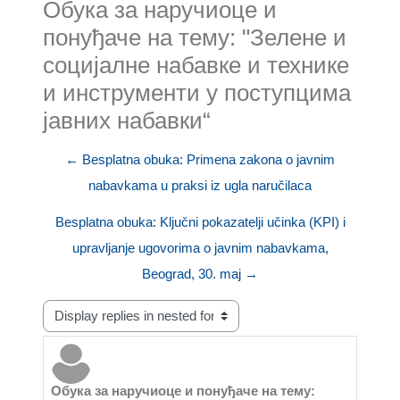
Обука за наручиоце и
понуђаче на тему: "Зелене и
социјалне набавке и технике
и инструменти у поступцима
јавних набавки“
← Besplatna obuka: Primena zakona o javnim
nabavkama u praksi iz ugla naručilaca
Besplatna obuka: Ključni pokazatelji učinka (KPI) i
upravljanje ugovorima o javnim nabavkama,
Beograd, 30. maj →
Display mode
Обука за наручиоце и понуђаче на тему:
Number of replies: 0