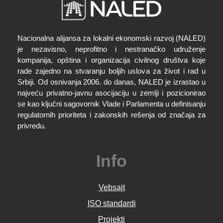
Nacionalna alijansa za lokalni ekonomski razvoj (NALED)
je nezavisno, neprofitno i nestranačko udruženje
kompanija, opština i organizacija civilnog društva koje
rade zajedno na stvaranju boljih uslova za život i rad u
Srbiji. Od osnivanja 2006. do danas, NALED je izrastao u
najveću privatno-javnu asocijaciju u zemlji i pozicionirao
se kao ključni sagovornik Vlade i Parlamenta u definisanju
regulatornih prioriteta i zakonskih rešenja od značaja za
privredu.
Info
Vebsajt
ISO standardi
Projekti