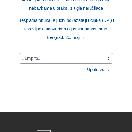
nabavkama u praksi iz ugla naručilaca
Besplatna obuka: Ključni pokazatelji učinka (KPI) i
upravljanje ugovorima o javnim nabavkama,
Beograd, 30. maj →
Jump to...
Uputstvo →