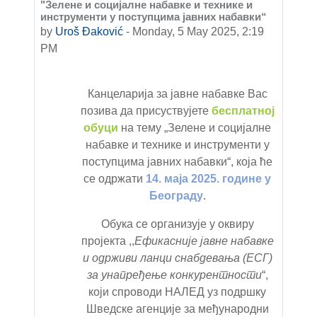
"Зелене и социјалне набавке и технике и
инструменти у поступцима јавних набавки“
by
Uroš Đaković
-
Monday, 5 May 2025, 2:19
PM
Канцеларија за јавне набавке Вас
позива да присуствујете
бесплатној
обуци
на тему „Зелене и социјалне
набавке и технике и инструменти у
поступцима јавних набавки“, која ће
се одржати
14. маја 2025. године у
Београду
.
Обука се организује у оквиру
пројекта
,,
Ефикасније јавне набавке
и одрживи ланци снабдевања (ЕСГ)
за унапређење конкурентности
“,
који спроводи НАЛЕД уз подршку
Шведске агенције за међународни