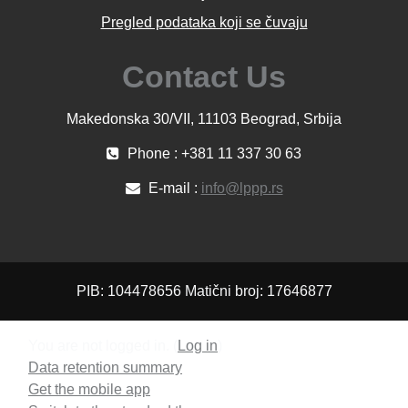
Pregled podataka koji se čuvaju
Contact Us
Makedonska 30/VII, 11103 Beograd, Srbija
Phone : +381 11 337 30 63
E-mail :
info@lppp.rs
PIB: 104478656 Matični broj: 17646877
You are not logged in. (
Log in
)
Data retention summary
Get the mobile app