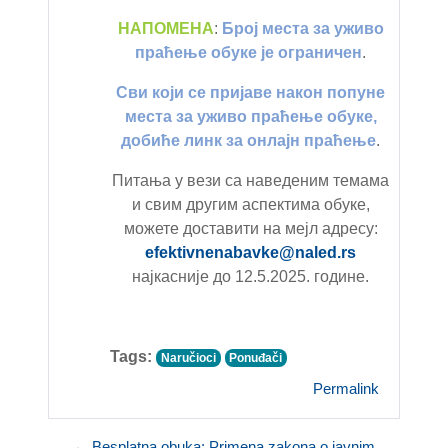
НАПОМЕНА
:
Број места за уживо
праћење обуке је ограничен
.
Сви који се пријаве након попуне
места за уживо праћење обуке,
добиће линк за онлајн праћење
.
Питања у вези са наведеним темама
и свим другим аспектима обуке,
можете доставити на мејл адресу:
efektivnenabavke@naled.rs
најкасније до 12.5.2025. године.
Tags:
Naručioci
Ponuđači
Permalink
← Besplatna obuka: Primena zakona o javnim