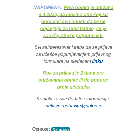
NAPOMENA:
Prva obuka je održana
4.4.2025, pa molimo one koji su
pohađali ovu obuku da se ne
prijavljuju za novi termin, jer je
sadržaj obuke potpuno isti.
Svi zainteresovani treba da se prijave
za učešće popunjavanjem prijavnog
formulara na sledećem
linku
Rok za prijavu je 2 dana pre
održavanja obuke ili do popune
broja učesnika
Kontakt za sve dodatne informacije:
efektivnenabavke@naled.rs
Ознаке:
Naručioci