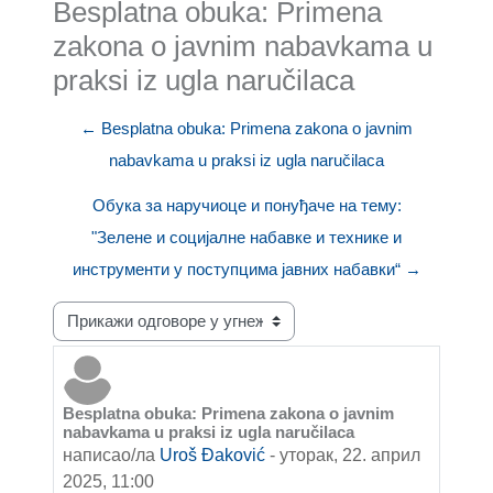
Besplatna obuka: Primena
zakona o javnim nabavkama u
praksi iz ugla naručilaca
← Besplatna obuka: Primena zakona o javnim
nabavkama u praksi iz ugla naručilaca
Обука за наручиоце и понуђаче на тему:
"Зелене и социјалне набавке и технике и
инструменти у поступцима јавних набавки“ →
Начин приказивања
Besplatna obuka: Primena zakona o javnim
Број одговора: 0
nabavkama u praksi iz ugla naručilaca
написао/ла
Uroš Đaković
-
уторак, 22. април
2025, 11:00