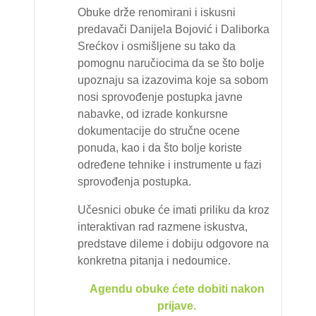
Obuke drže renomirani i iskusni
predavači Danijela Bojović i Daliborka
Srećkov i osmišljene su tako da
pomognu naručiocima da se što bolje
upoznaju sa izazovima koje sa sobom
nosi sprovođenje postupka javne
nabavke, od izrade konkursne
dokumentacije do stručne ocene
ponuda, kao i da što bolje koriste
određene tehnike i instrumente u fazi
sprovođenja postupka.
Učesnici obuke će imati priliku da kroz
interaktivan rad razmene iskustva,
predstave dileme i dobiju odgovore na
konkretna pitanja i nedoumice.
Agendu obuke ćete dobiti nakon
prijave.