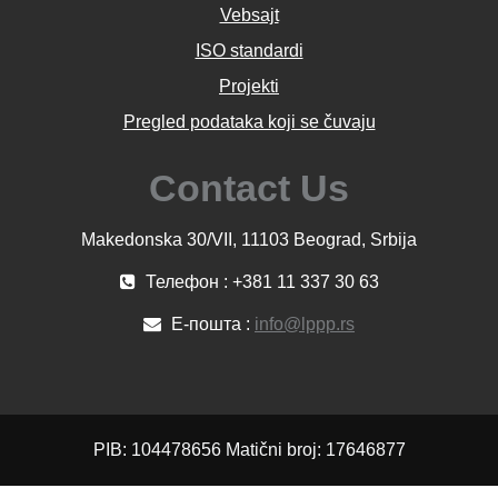
Vebsajt
ISO standardi
Projekti
Pregled podataka koji se čuvaju
Contact Us
Makedonska 30/VII, 11103 Beograd, Srbija
Телефон : +381 11 337 30 63
Е-пошта :
info@lppp.rs
PIB: 104478656 Matični broj: 17646877