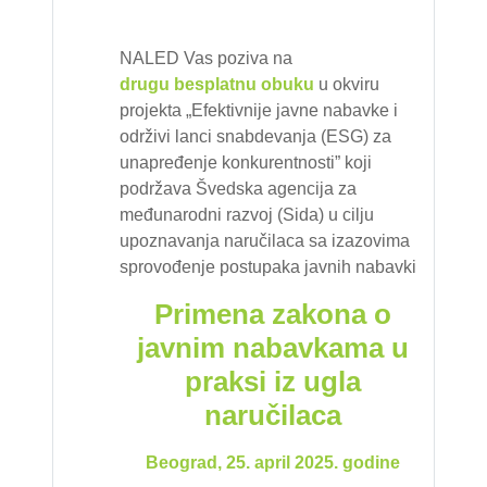
NALED Vas poziva na
drugu
besplatnu obuku
u okviru
projekta „Efektivnije javne nabavke i
održivi lanci snabdevanja (ESG) za
unapređenje konkurentnosti” koji
podržava Švedska agencija za
međunarodni razvoj (Sida) u cilju
upoznavanja naručilaca sa izazovima
sprovođenje postupaka javnih nabavki
Primena zakona o
javnim nabavkama u
praksi iz ugla
naručilaca
Beograd, 25. april 2025. godine