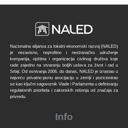
Nacionalna alijansa za lokalni ekonomski razvoj (NALED)
je nezavisno, neprofitno i nestranačko udruženje
kompanija, opština i organizacija civilnog društva koje
rade zajedno na stvaranju boljih uslova za život i rad u
Srbiji. Od osnivanja 2006. do danas, NALED je izrastao u
najveću privatno-javnu asocijaciju u zemlji i pozicionirao
se kao ključni sagovornik Vlade i Parlamenta u definisanju
regulatornih prioriteta i zakonskih rešenja od značaja za
privredu.
Info