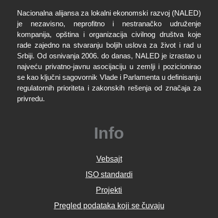
Nacionalna alijansa za lokalni ekonomski razvoj (NALED)
je nezavisno, neprofitno i nestranačko udruženje
kompanija, opština i organizacija civilnog društva koje
rade zajedno na stvaranju boljih uslova za život i rad u
Srbiji. Od osnivanja 2006. do danas, NALED je izrastao u
najveću privatno-javnu asocijaciju u zemlji i pozicionirao
se kao ključni sagovornik Vlade i Parlamenta u definisanju
regulatornih prioriteta i zakonskih rešenja od značaja za
privredu.
Info
Vebsajt
ISO standardi
Projekti
Pregled podataka koji se čuvaju