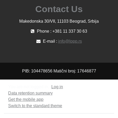
Contact Us
Makedonska 30/VII, 11103 Beograd, Srbija
Phone : +381 11 337 30 63
E-mail :
info@lppp.rs
PIB: 104478656 Matični broj: 17646877
You are not logged in. (
Log in
)
Data retention summary
Get the mobile app
Switch to the standard theme