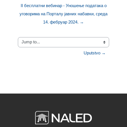
II бесплатни вебинар - Уношење података о
уговорима на Порталу јавних набавки, среда
14. фебруар 2024. →
Jump to...
Uputstvo →