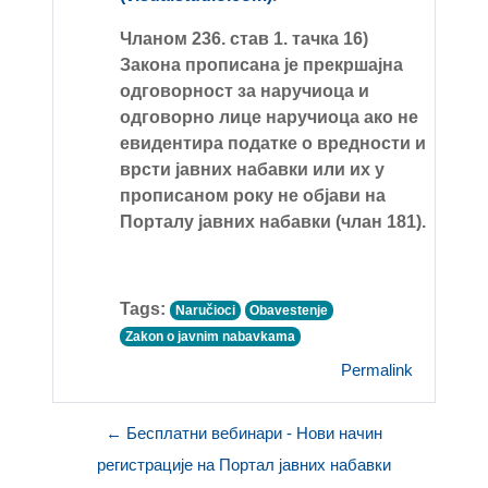
Чланом 236. став 1. тачка 16)
Закона прописана је прекршајна
одговорност за наручиоца и
одговорно лице наручиоца ако не
евидентира податке о вредности и
врсти јавних набавки или их у
прописаном року не објави на
Порталу јавних набавки (члан 181).
Tags:
Naručioci
Obavestenje
Zakon o javnim nabavkama
Permalink
← Бесплатни вебинари - Нови начин
регистрације на Портал јавних набавки