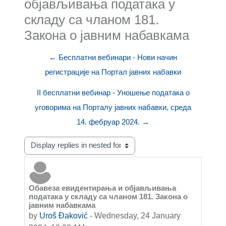
објављивања података у
складу са чланом 181.
Закона о јавним набавкама
← Бесплатни вебинари - Нови начин
регистрације на Портал јавних набавки
II бесплатни вебинар - Уношење података о
уговорима на Порталу јавних набавки, среда
14. фебруар 2024. →
Display mode
Обавеза евидентирања и објављивања
Number of replies: 0
података у складу са чланом 181. Закона о
јавним набавкама
by
Uroš Đaković
-
Wednesday, 24 January