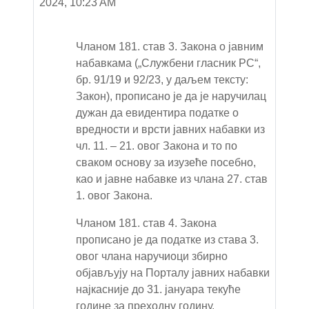
2024, 10:23 AM
Чланом 181. став 3. Закона о јавним
набавкама („Службени гласник РС“,
бр. 91/19
и 92/23, у даљем тексту:
Закон), прописано је да је наручилац
дуж
a
н да евидентира податке о
вредности и врсти јавних набавки из
чл. 11. – 21. овог Закона и то по
сваком основу за изузеће посебно,
као и јавне набавке из члана 27. став
1. овог Закона.
Чланом 181. став 4. Закона
прописано је да податке из става 3.
овог члана наручиоци збирно
објављују на Порталу јавних набавки
најкасније до 31. јануара текуће
године за преходну годину.