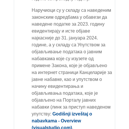
Наручиоци су у складу са наведеним
законским одредбама у обавези да
наведене податке за 2023. годину
евидентирају и исте објаве
најкасније до 31. јануара 2024.
године, а у складу са Упутством
за
објављивање података о јавним
набавкама које су изузете од
примене
З
акон
а,
које је објављено
на интернет страници Канцеларије за
јавне набавке, као и упутством о
начину евидентирања и
објављивања података, које је
објављено на Порталу јавних
набавки (линк за приступ наведеном
упутству:
Godišnji izveštaj o
nabavkama - Overview
(visualstudio.com)
.