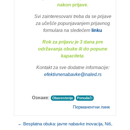
nakon prijave.
Svi zainteresovani treba da se prijave
za učešće popunjavanjem prijavnog
formulara na slede
ćem
linku
Rok za prijavu je 3 dana pre
održavanja obuke ili do popune
kapaciteta
.
Kontakt za sve dodatne informacije:
efektivnenabavke@naled.rs
Ознаке:
Obavestenje
Ponuđači
Перманентни линк
← Besplatna obuka: javne nabavke inovacija, Niš,