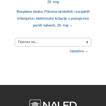
20. maj
Besplatna obuka: Primena ekoloških i socijalnih
kriterijuma i elektronske licitacije u postupcima
javnih nabavki, 26. maj →
Прелаз на...
Uputstvo →