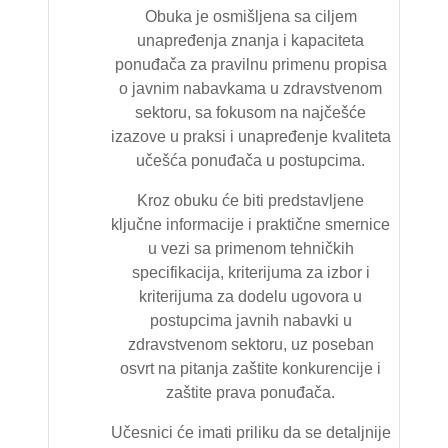
Obuka je osmišljena sa ciljem
unapređenja znanja i kapaciteta
ponuđača za pravilnu primenu propisa
o javnim nabavkama u zdravstvenom
sektoru, sa fokusom na najčešće
izazove u praksi i unapređenje kvaliteta
učešća ponuđača u postupcima.
Kroz obuku će biti predstavljene
ključne informacije i praktične smernice
u vezi sa primenom tehničkih
specifikacija, kriterijuma za izbor i
kriterijuma za dodelu ugovora u
postupcima javnih nabavki u
zdravstvenom sektoru, uz poseban
osvrt na pitanja zaštite konkurencije i
zaštite prava ponuđača.
Učesnici će imati priliku da se detaljnije