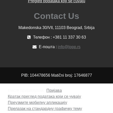
Pregled podataka koji se čuvaju
Contact Us
Makedonska 30/VII, 11103 Beograd, Srbija
Телефон : +381 11 337 30 63
Е-пошта :
info@lppp.rs
PIB: 104478656 Matični broj: 17646877
Нисте пријављени. (
Пријава
)
Кратак преглед података који се чувају
Преузмите мобилну апликацију
Прелазак на стандардну графичку тему