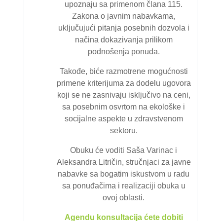
upoznaju sa primenom člana 115.
Zakona o javnim nabavkama,
uključujući pitanja posebnih dozvola i
načina dokazivanja prilikom
podnošenja ponuda.
Takođe, biće razmotrene mogućnosti
primene kriterijuma za dodelu ugovora
koji se ne zasnivaju isključivo na ceni,
sa posebnim osvrtom na ekološke i
socijalne aspekte u zdravstvenom
sektoru.
Obuku će voditi Saša Varinac i
Aleksandra Litričin, stručnjaci za javne
nabavke sa bogatim iskustvom u radu
sa ponuđačima i realizaciji obuka u
ovoj oblasti.
Agendu konsultacija ćete dobiti