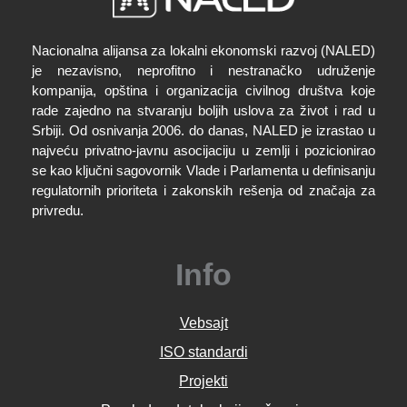
Nacionalna alijansa za lokalni ekonomski razvoj (NALED)
je nezavisno, neprofitno i nestranačko udruženje
kompanija, opština i organizacija civilnog društva koje
rade zajedno na stvaranju boljih uslova za život i rad u
Srbiji. Od osnivanja 2006. do danas, NALED je izrastao u
najveću privatno-javnu asocijaciju u zemlji i pozicionirao
se kao ključni sagovornik Vlade i Parlamenta u definisanju
regulatornih prioriteta i zakonskih rešenja od značaja za
privredu.
Info
Vebsajt
ISO standardi
Projekti