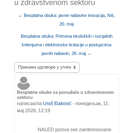
u zdravstvenom sektoru
← Besplatna obuka: javne nabavke inovacija, Niš,
20. maj
Besplatna obuka: Primena ekoloških i socijalnih
kriterijuma i elektronske licitacije u postupcima
javnih nabavki, 26. maj →
Начин приказивања
Besplatne obuke za ponuđače u zdravstvenom
Број одговора: 0
sektoru
написао/ла
Uroš Đaković
-
понедељак, 11.
мај 2026, 12:19
NALED
poziva sve zainteresovane