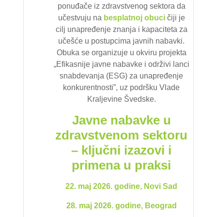
ponuđače iz zdravstvenog sektora da
učestvuju na
besplatnoj
obuci
čiji je
cilj unapređenje znanja i kapaciteta za
učešće u postupcima javnih nabavki.
Obuka se organizuje u okviru projekta
„Efikasnije javne nabavke i održivi lanci
snabdevanja (ESG) za unapređenje
konkurentnosti”, uz podršku Vlade
Kraljevine Švedske.
Javne nabavke u
zdravstvenom sektoru
– ključni izazovi i
primena u praksi
22. maj 2026. godine, Novi Sad
28. maj 2026. godine, Beograd